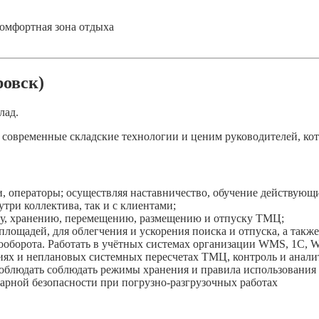
 комфортная зона отдыха
овск)
лад.
современные складские технологии и ценим руководителей, кот
и, операторы; осуществляя наставничество, обучение действующ
три коллектива, так и с клиентами;
му, хранению, перемещению, размещению и отпуску ТМЦ;
лощадей, для облегчения и ускорения поиска и отпуска, а такж
ооборота. Работать в учётных системах организации WMS, 1С, W
ях и неплановых системных пересчетах ТМЦ, контроль и аналит
блюдать соблюдать режимы хранения и правила использования с
арной безопасности при погрузно-разгрузочных работах