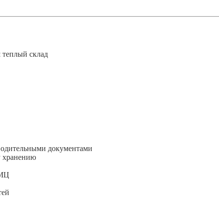
 теплый склад
оводительными документами
у хранению
ТМЦ
тей