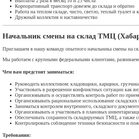
Выплаты 2 раза в месяц 10 и 25 числа
Корпоративный транспорт-довезем до склада и обратно
Работа на теплом складе, чисто, светло, теплый туалет и
Дружный коллектив и наставничество
Начальник смены на склад ТМЦ (Хабар
Приглашаем в нашу команду опытного начальника смены на ск
Мы работаем с крупными федеральными клиентами, развиваем 
Чем вам предстоит заниматься:
Руководить коллективом: кладовщики, карщики, грузчик
Участвовать в разрешении конфликтных ситуации как вну
Организовывать и осуществлять контроль работ по прие
Организовывать рациональное использование складских п
Заниматься контролем внутреннего, складского документ
Организовывать и участвовать в плановых инвентаризаци
Обеспечивать сохранность складируемых ТМЦ, а также со
Контролировать соблюдение техники безопасности и пож
Требования: