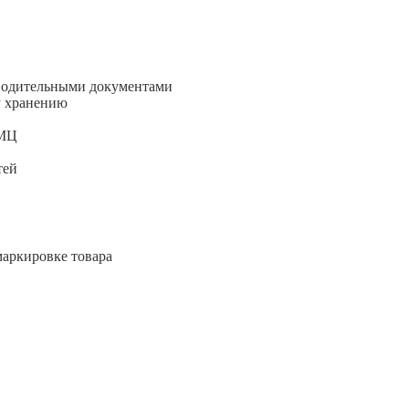
оводительными документами
у хранению
ТМЦ
тей
аркировке товара